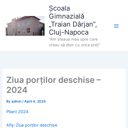
Skip
Școala
to
Gimnazială
content
„Traian Dârjan”,
Cluj-Napoca
"Am steaua mea spre care
vreau să zbor cu orice preț"
Ziua porților deschise –
2024
By
admin
/
April 4, 2024
Pliant 2024
Afiș-Ziua porților deschise