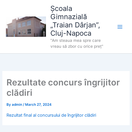
Skip
Școala
to
Gimnazială
content
„Traian Dârjan”,
Cluj-Napoca
"Am steaua mea spre care
vreau să zbor cu orice preț"
Rezultate concurs îngrijitor
clădiri
By
admin
/
March 27, 2024
Rezultat final al concursului de îngrijitor clădiri