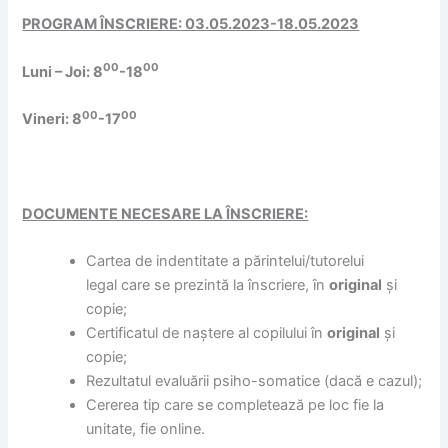
PROGRAM ÎNSCRIERE: 03.05.2023-18.05.2023
00
00
Luni – Joi: 8
-18
00
00
Vineri: 8
-17
DOCUMENTE NECESARE LA ÎNSCRIERE:
Cartea de indentitate a părintelui/tutorelui
legal care se prezintă la înscriere, în
original
și
copie;
Certificatul de naștere al copilului în
original
și
copie;
Rezultatul evaluării psiho-somatice (dacă e cazul);
Cererea tip care se completează pe loc fie la
unitate, fie online.