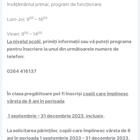
învățământul primar, program de funcționare:
00
00
Luni-Joi: 9
– 16
00
00
Vineri: 9
– 14
La nivelul școlii
, primiți informații sau vă puteți programa
pentru înscriere la unul din următoarele numere de
telefon:
0264 416137
În clasa pregătitoare pot fi înscriși
copiii care împlinesc
vârsta de 6 ani în perioada
1 septembrie – 31 decembrie 2023, inclusiv
.
La solicitarea părinţilor, copiii care împlinesc vârsta de 6
ani în perioada 1 septembrie 2023 – 31 decembrie 2023,