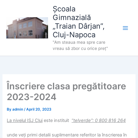
Skip
Școala
to
Gimnazială
content
„Traian Dârjan”,
Cluj-Napoca
"Am steaua mea spre care
vreau să zbor cu orice preț"
Înscriere clasa pregătitoare
2023-2024
By
admin
/
April 20, 2023
La nivelul ISJ Cluj
este instituit
“telverde”:
0 800 816 264
unde veți primi detalii suplimentare referitor la înscrierea în