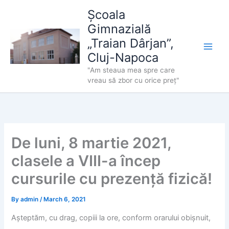
Skip
Școala
to
Gimnazială
content
„Traian Dârjan”,
Cluj-Napoca
"Am steaua mea spre care
vreau să zbor cu orice preț"
De luni, 8 martie 2021,
clasele a VIII-a încep
cursurile cu prezență fizică!
By
admin
/
March 6, 2021
Așteptăm, cu drag, copiii la ore, conform orarului obișnuit,