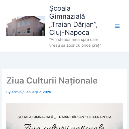
Skip
Școala
to
Gimnazială
content
„Traian Dârjan”,
Cluj-Napoca
"Am steaua mea spre care
vreau să zbor cu orice preț"
Ziua Culturii Naționale
By
admin
/
January 7, 2026