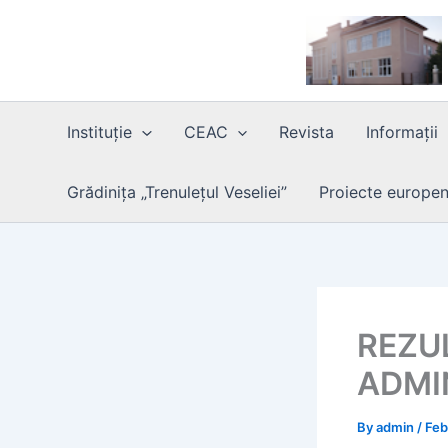
Skip
to
content
Instituție
CEAC
Revista
Informații
Grădinița „Trenulețul Veseliei”
Proiecte europe
REZU
ADMI
By
admin
/
Feb