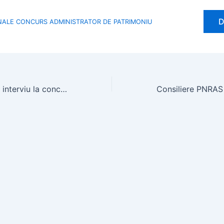
D
INALE CONCURS ADMINISTRATOR DE PATRIMONIU
Rezultatul probei interviu la concursul pentru ocuparea postului de Administrator patrimoniu