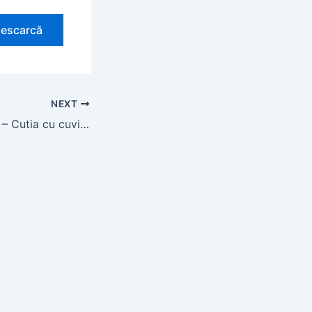
escarcă
NEXT
Consiliere PNRAS – Cutia cu cuvinte care ne dor