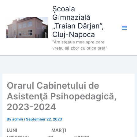
Skip
Școala
to
Gimnazială
content
„Traian Dârjan”,
Cluj-Napoca
"Am steaua mea spre care
vreau să zbor cu orice preț"
Orarul Cabinetului de
Asistenţă Psihopedagică,
2023-2024
By
admin
/
September 22, 2023
LUNI
MARŢI