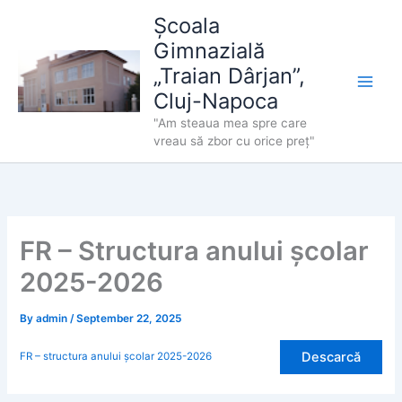
Skip
Școala
to
Gimnazială
content
„Traian Dârjan”,
Cluj-Napoca
"Am steaua mea spre care
vreau să zbor cu orice preț"
FR – Structura anului școlar
2025-2026
By
admin
/
September 22, 2025
Descarcă
FR – structura anului școlar 2025-2026