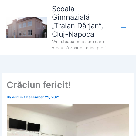
Skip
Școala
to
Gimnazială
content
„Traian Dârjan”,
Cluj-Napoca
"Am steaua mea spre care
vreau să zbor cu orice preț"
Crăciun fericit!
By
admin
/
December 22, 2021