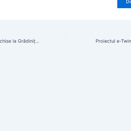
D
Ziua Porților Deschise la Grădinița Trenulețul Veseliei
Proiectul e-Tw