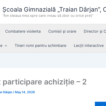
Școala Gimnazială „Traian Dârjan”,
"Am steaua mea spre care vreau să zbor cu orice preț"
Combatere violenta
Comisii și orare
Director și 
ne
Tineri romi pentru schimbare
Lecții interactive
participare achiziție – 2
an Dârjan
/
May 14, 2026