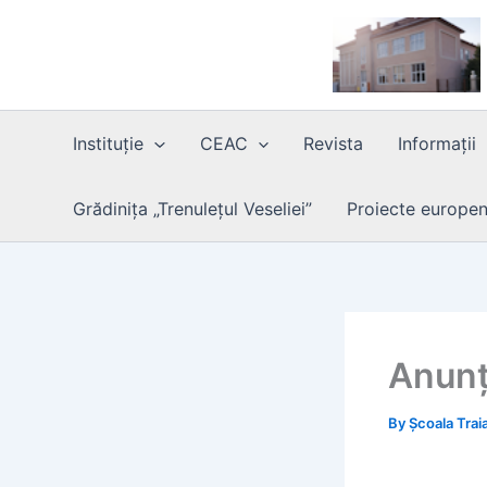
Skip
to
content
Instituție
CEAC
Revista
Informații
Grădinița „Trenulețul Veseliei”
Proiecte europe
Anunț 
By
Școala Trai