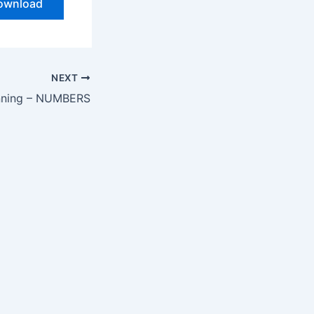
ownload
NEXT
inning – NUMBERS