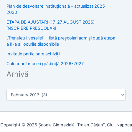
Plan de dezvoltare instituțională – actualizat 2025-
2030
ETAPA DE AJUSTĂRI (17-27 AUGUST 2026)-
ÎNSCRIERE PREȘCOLARI
„Trenulețul veseliei” – listă preșcolari admiși după etapa
a II-a și locurile disponibile
Invitație participare achiziții
Calendar înscrieri grădiniță 2026-2027
Arhivă
A
r
c
h
i
v
Copyright © 2026 Școala Gimnazială „Traian Dârjan”, Cluj-Napoca
e