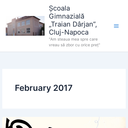
Skip
Școala
to
Gimnazială
content
„Traian Dârjan”,
Cluj-Napoca
"Am steaua mea spre care
vreau să zbor cu orice preț"
February 2017