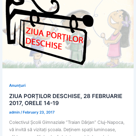
Anunțuri
ZIUA PORȚILOR DESCHISE, 28 FEBRUARIE
2017, ORELE 14-19
admin
/
February 23, 2017
Colectivul Școlii Gimnaziale ”Traian Dârjan” Cluj-Napoca,
vă invită să vizitați școala. Deținem spații luminoase,