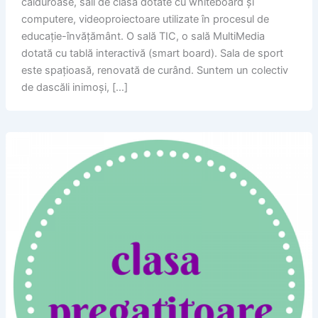
călduroase, săli de clasă dotate cu whiteboard și
computere, videoproiectoare utilizate în procesul de
educație-învățământ. O sală TIC, o sală MultiMedia
dotată cu tablă interactivă (smart board). Sala de sport
este spațioasă, renovată de curând. Suntem un colectiv
de dascăli inimoși, […]