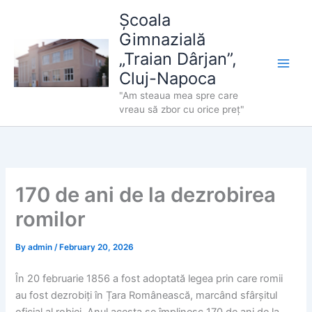
Skip
Școala
to
Gimnazială
content
„Traian Dârjan”,
Cluj-Napoca
"Am steaua mea spre care
vreau să zbor cu orice preț"
170 de ani de la dezrobirea
romilor
By
admin
/
February 20, 2026
În 20 februarie 1856 a fost adoptată legea prin care romii
au fost dezrobiți în Țara Românească, marcând sfârșitul
oficial al robiei. Anul acesta se împlinesc 170 de ani de la