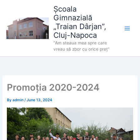
Skip
Școala
to
Gimnazială
content
„Traian Dârjan”,
Cluj-Napoca
"Am steaua mea spre care
vreau să zbor cu orice preț"
Promoția 2020-2024
By
admin
/
June 13, 2024